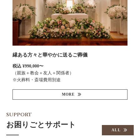
縁ある方々と華やかに送るご葬儀
税込 ¥990,000〜
（親族＋教会＋友人＋関係者）
※火葬料・斎場費用別途
MORE
SUPPORT
お困りごとサポート
ALL