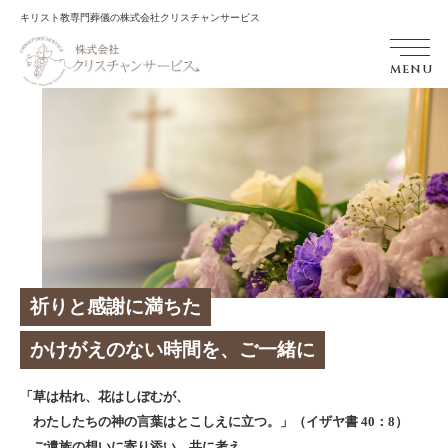
キリスト教専門葬儀の株式会社クリスチャンサービス
MENU
祈りと感謝に満ちた
かけがえのない時間を、ご一緒に
「草は枯れ、花はしぼむが、
わたしたちの神の言葉はとこしえに立つ。」（イザヤ書 40：8）
ご遺族の想いに寄り添い、共に考え、