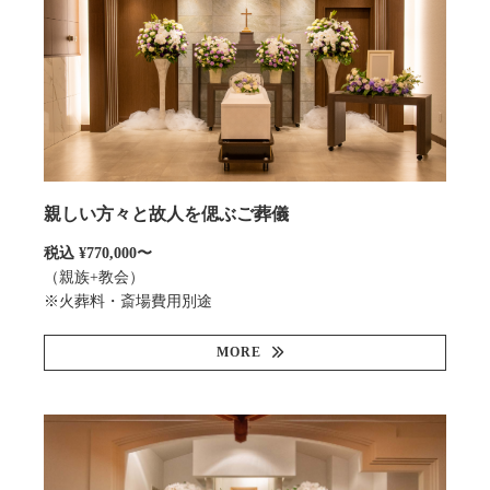
親しい方々と故人を偲ぶご葬儀
税込 ¥770,000〜
（親族+教会）
※火葬料・斎場費用別途
MORE