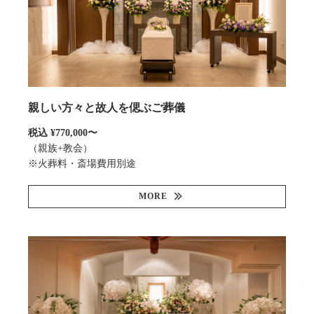
親しい方々と故人を偲ぶご葬儀
税込 ¥770,000〜
（親族+教会）
※火葬料・斎場費用別途
MORE