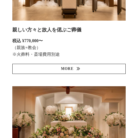
親しい方々と故人を偲ぶご葬儀
税込 ¥770,000〜
（親族+教会）
※火葬料・斎場費用別途
MORE