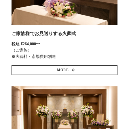
ご家族様でお見送りする火葬式
税込 ¥264,000〜
（ご家族）
※火葬料・斎場費用別途
MORE