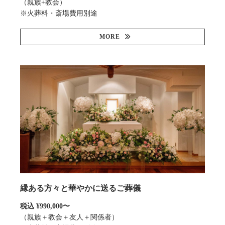
（親族+教会）
※火葬料・斎場費用別途
MORE
縁ある方々と華やかに送るご葬儀
税込 ¥990,000〜
（親族＋教会＋友人＋関係者）