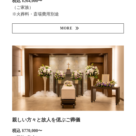
税込 ¥264,000〜
（ご家族）
※火葬料・斎場費用別途
MORE
親しい方々と故人を偲ぶご葬儀
税込 ¥770,000〜