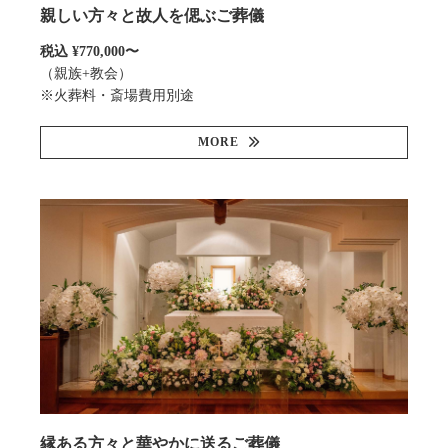
親しい方々と故人を偲ぶご葬儀
税込 ¥770,000〜
（親族+教会）
※火葬料・斎場費用別途
MORE
縁ある方々と華やかに送るご葬儀