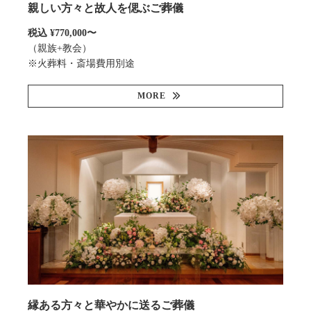
親しい方々と故人を偲ぶご葬儀
税込 ¥770,000〜
（親族+教会）
※火葬料・斎場費用別途
MORE
縁ある方々と華やかに送るご葬儀