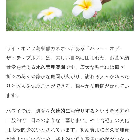
ワイ・オアフ島東部カネオヘにある「バレー・オブ・
ザ・テンプルズ」は、美しい自然に囲まれた、お墓や納
骨堂を備える
永久管理霊園
です。広大な敷地には四季
折々の花々や静かな庭園が広がり、訪れる人々がゆった
りと故人を偲ぶことができる、穏やかな時間が流れてい
ます。
ハワイでは、遺骨を
永続的にお守りする
という考え方が
一般的で、日本のような「墓じまい」や「合祀」の文化
は比較的少ないとされています。初期費用に永久管理費
が含まれているため、将来的な追加費用の心配が少ない